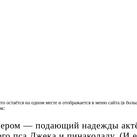
что остаётся на одном месте и отображается в меню сайта (в бо
ак:
ечером — подающий надежды актё
го пса Джека и пинаколаду. (И 